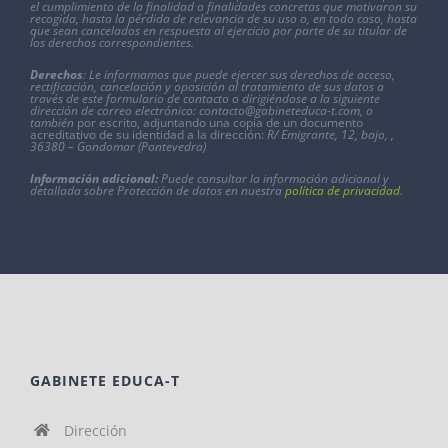
el cumplimiento de la finalidad o finalidades concretas que motivaron su
recogida, hasta la pérdida de relevancia de su uso o, en todo caso, hasta
que sean cancelados en respuesta al ejercicio por parte de su titular de
los derechos correspondientes
.
Derechos
: Le informamos que puede ejercer sus derechos de acceso,
rectificación, cancelación y oposición al tratamiento de sus datos a
través de este formulario de contacto o dirigiéndose a la siguiente
dirección de correo electrónico:
contacto@gabineteduca-t.com
, o
también
por escrito, adjuntando una copia de un documento
acreditativo de su identidad a la dirección:
R/ Emigrante, 12, bajo, ,
36380 – Gondomar (Pontevedra)
Información adicional:
Puede consultar la información adicional y
detallada sobre Protección de datos en nuestra
política de privacidad
.
GABINETE EDUCA-T
Dirección