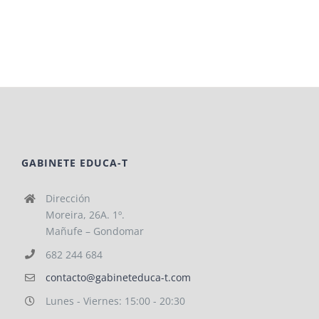
GABINETE EDUCA-T
Dirección
Moreira, 26A. 1º.
Mañufe – Gondomar
682 244 684
contacto@gabineteduca-t.com
Lunes - Viernes: 15:00 - 20:30