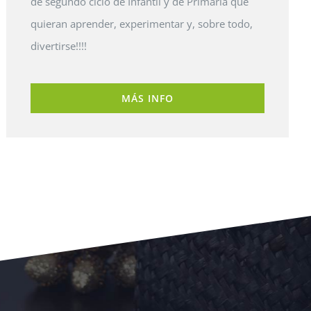
de segundo ciclo de Infantil y de Primaria que
quieran aprender, experimentar y, sobre todo,
divertirse!!!!
MÁS INFO