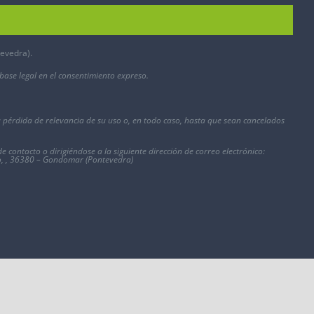
tevedra).
 base legal en el consentimiento expreso.
a pérdida de relevancia de su uso o, en todo caso, hasta que sean cancelados
e contacto o dirigiéndose a la siguiente dirección de correo electrónico:
jo, , 36380 – Gondomar (Pontevedra)