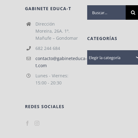
GABINETE EDUCA-T
Buscar:
Dirección
Moreira, 26A. 1º.
Mañufe – Gondomar
CATEGORÍAS
682 244 684
Categorías
contacto@gabineteduca-
t.com
Lunes - Viernes:
15:00 - 20:30
REDES SOCIALES