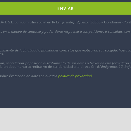
-T, S.L. con domicilio social en R/ Emigrante, 12, bajo , 36380 – Gondomar (Pon
s en el motivo de contacto y poder darle respuesta a sus peticiones o consultas, con
plimiento de la finalidad o finalidades concretas que motivaron su recogida, hasta l
es
.
ón, cancelación y oposición al tratamiento de sus datos a través de este formulario d
de un documento acreditativo de su identidad a la dirección:
R/ Emigrante, 12, ba
 sobre Protección de datos en nuestra
política de privacidad
.