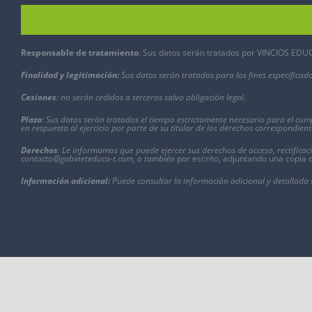
Responsable de tratamiento
: Sus datos serán tratados por VINCIOS EDUCA
Finalidad y legitimación:
Sus datos serán tratados para los fines especificado
Cesiones
: no serán cedidos a terceros salvo obligación legal.
Plazo
: Sus datos serán tratados el tiempo estrictamente necesario para el cum
en respuesta al ejercicio por parte de su titular de los derechos correspondient
Derechos
: Le informamos que puede ejercer sus derechos de acceso, rectificaci
contacto@gabineteduca-t.com
, o también
por escrito, adjuntando una copia 
Información adicional:
Puede consultar la información adicional y detallada